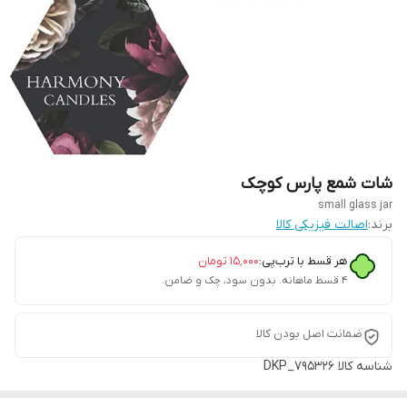
شات شمع پارس کوچک
small glass jar
برند:
اصالت فیزیکی کالا
هر قسط با ترب‌پی:
۱۵٬۰۰۰
تومان
۴ قسط ماهانه. بدون سود، چک و ضامن.
ضمانت اصل بودن کالا
شناسه کالا
DKP_795326