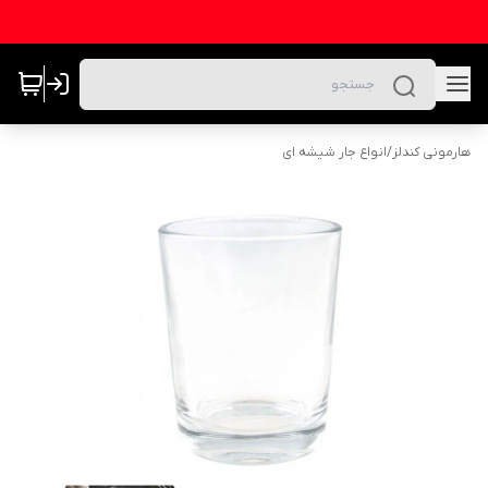
هارمونی کندلز
/
انواع جار شیشه ای