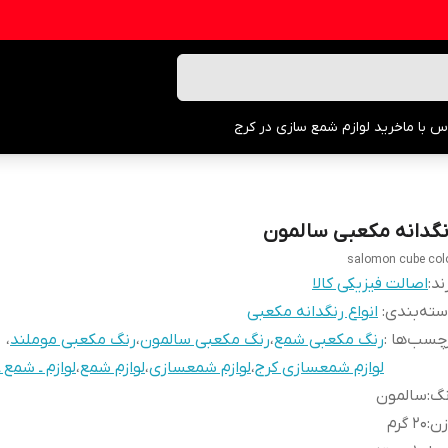
س با ما
خرید لوازم شمع سازی در کرج
نگدانه مکعبی سالمون
salomon cube col
ند:
اصالت فیزیکی کالا
ته‌بندی
:
انواع رنگدانه مکعبی
چسب‌ها :
رنگ مکعبی شمع
،
رنگ مکعبی سالمون
،
رنگ مکعبی موملند
،
لوازم شمعسازی کرج
،
لوازم شمعسازی
،
لوازم شمع
،
لوازم ـ شمع 
نگ
:
سالمون
زن
:
۲۰ گرم