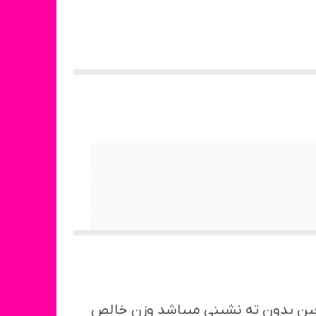
افین بدون ته نشینی میباشد وزن خالص