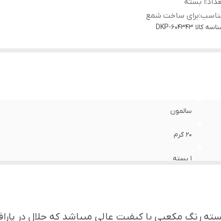
داد
:
۱ بسته
ناسب
:
برای ساخت شمع
اسه کالا
DKP-604343
سالمون
۲۰ گرم
۱ بسته
برای ساخت شمع
سته رنگ مکعبی با کیفیت عالی میباشد که حلال در پار