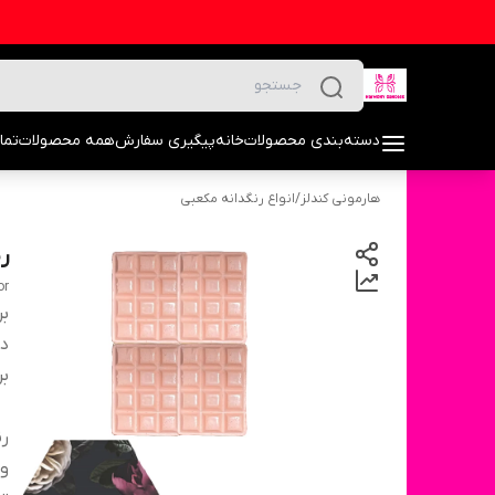
دسته‌بندی محصولات
خانه
پیگیری سفارش
همه محصولات
تما
هارمونی کندلز
/
انواع رنگدانه مکعبی
ر
or
بر
دس
بر
ر
و