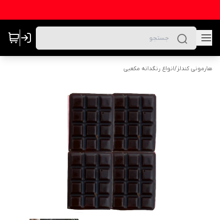
هارمونی کندلز
/
انواع رنگدانه مکعبی