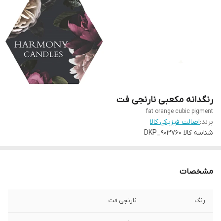
رنگدانه مکعبی نارنجی فت
fat orange cubic pigment
برند:
اصالت فیزیکی کالا
شناسه کالا
DKP_903760
مشخصات
رنگ
نارنجی فت