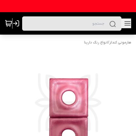
هارمونی کندلز
/
انواع رنگ دارینا