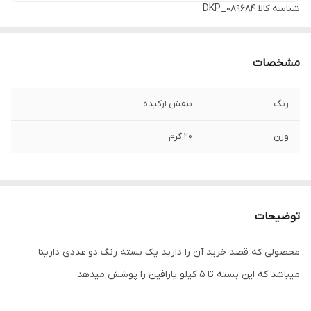
شناسه کالا
DKP_089684
مشخصات
رنگ
بنفش ارکیده
وزن
20 گرم
توضیحات
محصولی که قصد خرید آن را دارید یک بسته رنگ دو عددی دارینا
میباشد که این بسته تا ۵ کیلو پارافین را پوشش میدهد