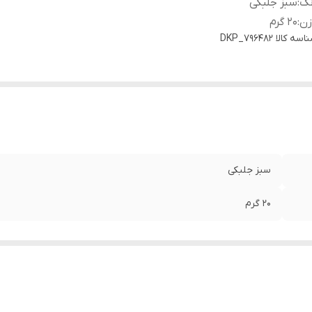
نگ
:
سبز جلبکی
زن
:
20 گرم
اسه کالا
DKP_796482
سبز جلبکی
20 گرم