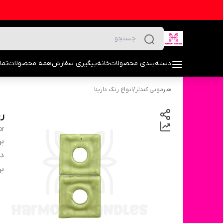
دسته‌بندی محصولات
خانه
پیگیری سفارش
همه محصولات
تما
هارمونی کندلز
/
انواع رنگ دارینا
ر
or
بر
دس
بر