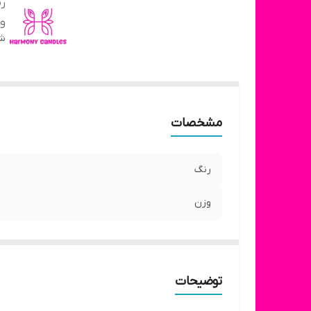
ر
و
شن
مشخصات
رنگ
وزن
توضیحات