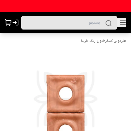
هارمونی کندلز
/
انواع رنگ دارینا