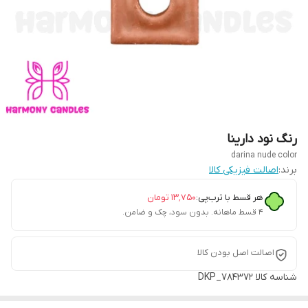
رنگ نود دارینا
darina nude color
برند:
اصالت فیزیکی کالا
هر قسط با ترب‌پی:
۱۳٬۷۵۰
تومان
۴ قسط ماهانه. بدون سود، چک و ضامن.
اصالت اصل بودن کالا
شناسه کالا
DKP_784372