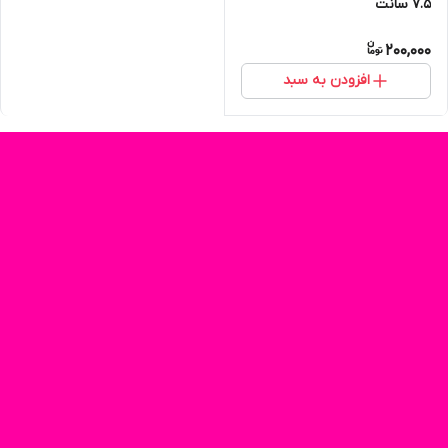
۷.۵ سانت
200,000
افزودن به سبد