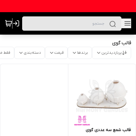
قالب گوی
پربازدیدترین
برندها
قیمت
دسته‌بندی
فقط م
قالب شمع سه عددی گوی